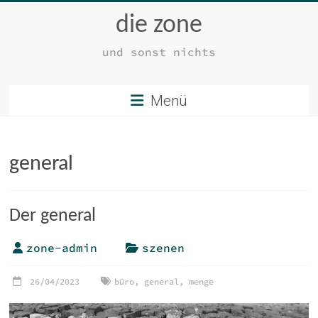
Zum
die zone
Inhalt
springen
und sonst nichts
Menü
general
Der general
zone-admin
szenen
26/04/2023
büro
,
general
,
menge